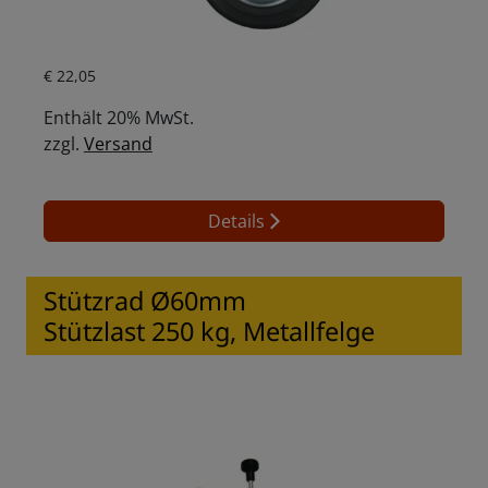
Aktueller Preis ist: € 22,05.
€
22,05
Enthält 20% MwSt.
zzgl.
Versand
Details
Stützrad Ø60mm
Stützlast 250 kg, Metallfelge