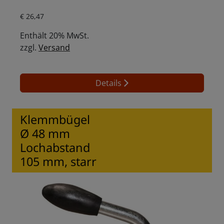
Aktueller Preis ist: € 26,47.
€
26,47
Enthält 20% MwSt.
zzgl.
Versand
Details
Klemmbügel
Ø 48 mm
Lochabstand
105 mm, starr