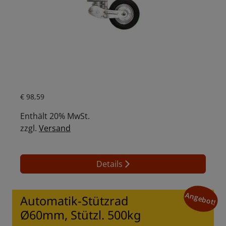
Aktueller Preis ist: € 98,59.
€
98,59
Enthält 20% MwSt.
zzgl.
Versand
Details
Angebot!
Automatik-Stützrad
Ø60mm, Stützl. 500kg