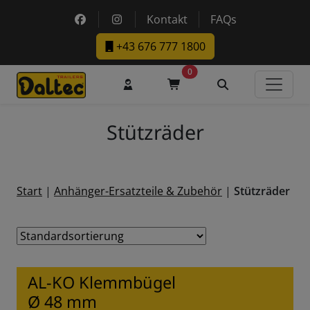
Skip to main content
https://www.facebook.com/DaltecAustria
https://www.instagram.com/daltec_t
Kontakt
FAQs
+43 676 777 1800
0
Benutzerkonto
Warenkorb
Suche
Stützräder
Sortiment
Start
|
Anhänger-Ersatzteile & Zubehör
|
Stützräder
AL-KO Klemmbügel
Ø 48 mm