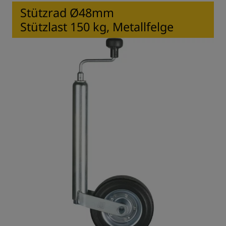
Stützrad Ø48mm
Stützlast 150 kg, Metallfelge