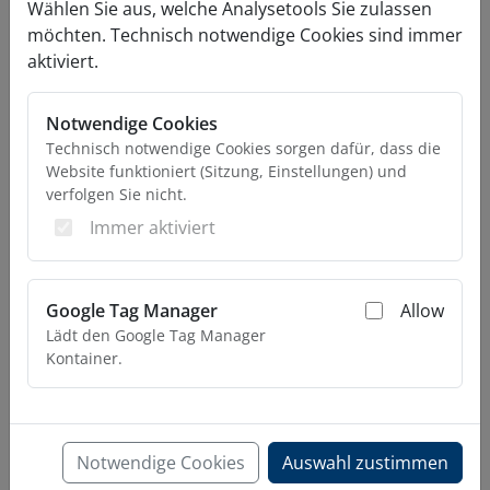
Wählen Sie aus, welche Analysetools Sie zulassen
möchten. Technisch notwendige Cookies sind immer
aktiviert.
Notwendige Cookies
Technisch notwendige Cookies sorgen dafür, dass die
Aktueller Preis ist: € 116,37.
€
116,37
Website funktioniert (Sitzung, Einstellungen) und
Enthält 20% MwSt.
verfolgen Sie nicht.
zzgl.
Versand
Immer aktiviert
Details
Google Tag Manager
Allow
Lädt den Google Tag Manager
Kontainer.
Automatik-Stützrad
Ø60mm, Stützl. 250kg, HF
Notwendige Cookies
Auswahl zustimmen