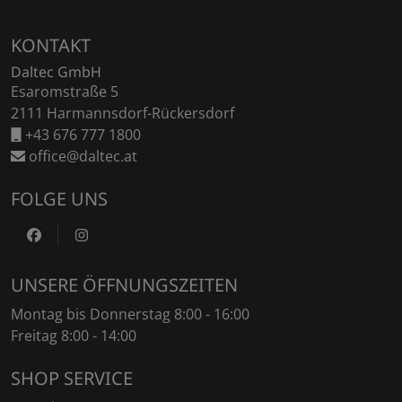
Fußzeile
KONTAKT
Daltec GmbH
Esaromstraße 5
2111 Harmannsdorf-Rückersdorf
+43 676 777 1800
office@daltec.at
FOLGE UNS
https://www.facebook.com/DaltecAustria
https://www.instagram.com/daltec_trailers
UNSERE ÖFFNUNGSZEITEN
Montag bis Donnerstag 8:00 - 16:00
Freitag 8:00 - 14:00
SHOP SERVICE