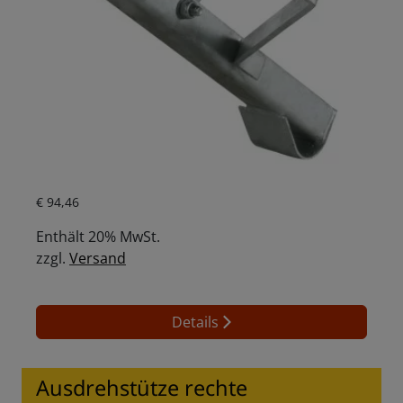
Aktueller Preis ist: € 94,46.
€
94,46
Enthält 20% MwSt.
zzgl.
Versand
Details
Ausdrehstütze rechte