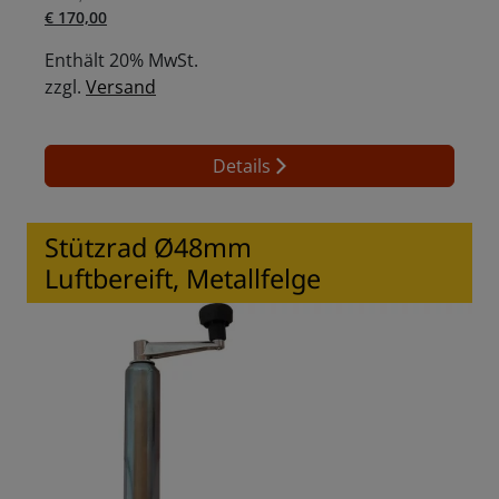
Ursprünglicher Preis war: € 198,00
Aktueller Preis ist: € 170,00.
€
170,00
Enthält 20% MwSt.
zzgl.
Versand
Details
Stützrad Ø48mm
Luftbereift, Metallfelge