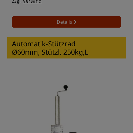
zzgl.
Versand
Details
Automatik-Stützrad
Ø60mm, Stützl. 250kg,L