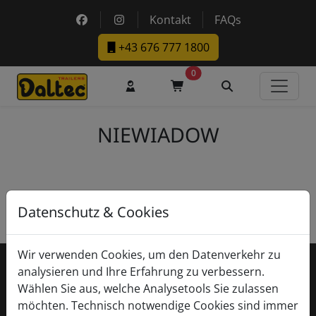
Skip to main content
https://www.facebook.com/DaltecAustria
https://www.instagram.com/daltec_t
Kontakt
FAQs
+43 676 777 1800
0
Benutzerkonto
Warenkorb
Suche
NIEWIADOW
Start
|
NIEWIADOW
Datenschutz & Cookies
Fußzeile
Wir verwenden Cookies, um den Datenverkehr zu
analysieren und Ihre Erfahrung zu verbessern.
KONTAKT
Wählen Sie aus, welche Analysetools Sie zulassen
möchten. Technisch notwendige Cookies sind immer
Daltec GmbH