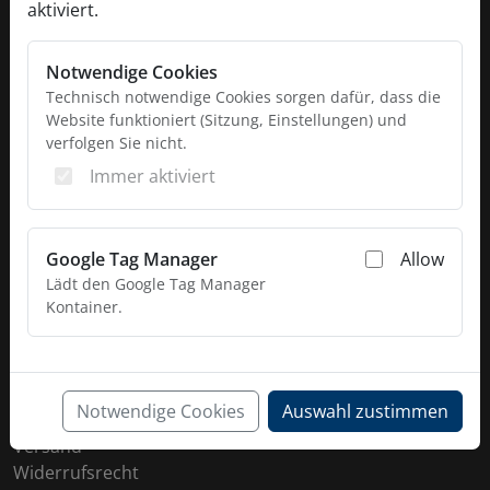
Esaromstraße 5
aktiviert.
2111 Harmannsdorf-Rückersdorf
+43 676 777 1800
Notwendige Cookies
office@daltec.at
Technisch notwendige Cookies sorgen dafür, dass die
Website funktioniert (Sitzung, Einstellungen) und
FOLGE UNS
verfolgen Sie nicht.
Immer aktiviert
https://www.facebook.com/DaltecAustria
https://www.instagram.com/daltec_trailers
UNSERE ÖFFNUNGSZEITEN
Google Tag Manager
Allow
Montag bis Donnerstag 8:00 - 16:00
Lädt den Google Tag Manager
Freitag 8:00 - 14:00
Kontainer.
SHOP SERVICE
Kontakt
Notwendige Cookies
Auswahl zustimmen
Zahlung
Versand
Widerrufsrecht