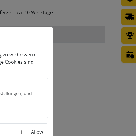
ferzeit: ca. 10 Werktage
enkorb
g zu verbessern.
ge Cookies sind
nstellungen) und
Allow