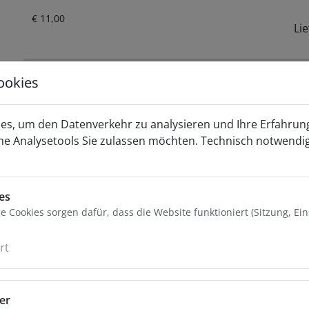
Aktueller Preis ist: € 11,00.
€
11,00
Lie
Jetzt Anfragen
In den War
ookies
Weiter
es, um den Datenverkehr zu analysieren und Ihre Erfahrun
Beschlag mit Ring für Airlineschiene
he Analysetools Sie zulassen möchten. Technisch notwendi
2 x Beschlag mit Ring
für Airlineschiene
es
Bruchlast 900 daN
 Cookies sorgen dafür, dass die Website funktioniert (Sitzung, Ei
Material Kunststoff
Ringbefestigung mit Gummischutz
rt
verpackt auf Skinkarton
Artikelnummer:
013010084-VP
er