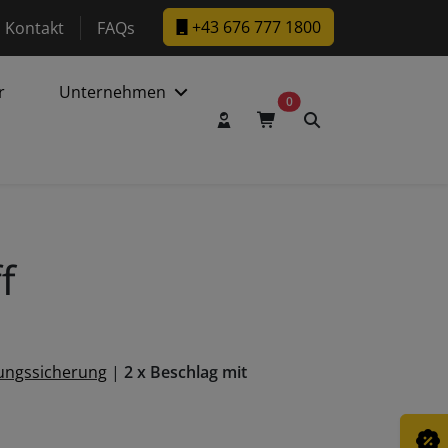
w.facebook.com/DaltecAustria
ps://www.instagram.com/daltec_trailers
+43 676 777 1800
Kontakt
FAQs
r
Unternehmen
0
Benutzerkonto
Warenkorb
Suche
f
ungssicherung
|
2 x Beschlag mit
ffnen