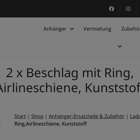
https://ww
htt
Anhänger
Vermietung
Zubehö
2 x Beschlag mit Ring,
Airlineschiene, Kunststof
Start
|
Shop
|
Anhänger-Ersatzteile & Zubehör
|
Lad
odal für 2 x Beschlag mit Ring,Airlineschiene, Kunststoff ö
Ring,Airlineschiene, Kunststoff