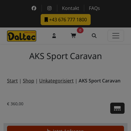
Skip to main content
https://www.facebook.com/DaltecAustria
https://www.instagram.com/daltec_t
Kontakt
FAQs
+43 676 777 1800
0
Benutzerkonto
Warenkorb
Suche
AKS Sport Caravan
Start
|
Shop
|
Unkategorisiert
|
AKS Sport Caravan
Aktueller Preis ist: € 360,00.
€
360,00
Zu d