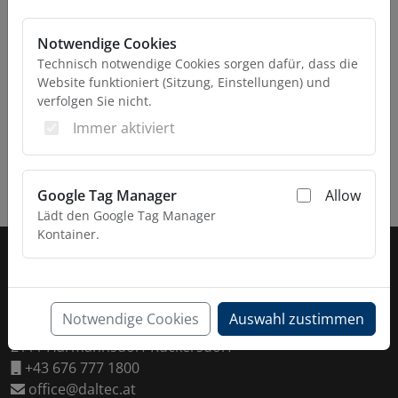
Notwendige Cookies
Technisch notwendige Cookies sorgen dafür, dass die
Website funktioniert (Sitzung, Einstellungen) und
verfolgen Sie nicht.
Immer aktiviert
Google Tag Manager
Allow
Lädt den Google Tag Manager
Fußzeile
Kontainer.
KONTAKT
Daltec GmbH
Notwendige Cookies
Auswahl zustimmen
Esaromstraße 5
2111 Harmannsdorf-Rückersdorf
+43 676 777 1800
office@daltec.at