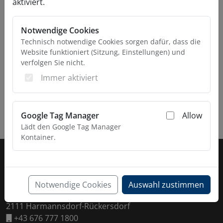
aktiviert.
Notwendige Cookies
Technisch notwendige Cookies sorgen dafür, dass die
Website funktioniert (Sitzung, Einstellungen) und
verfolgen Sie nicht.
Immer aktiviert
Google Tag Manager
Allow
Lädt den Google Tag Manager
Kontainer.
Fußzeile
KONTAKT
Daltec GmbH
Notwendige Cookies
Auswahl zustimmen
Esaromstraße 5
2111 Harmannsdorf-Rückersdorf
+43 676 777 1800