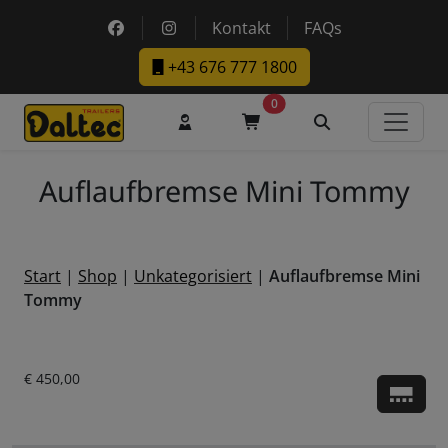
Skip to main content
https://www.facebook.com/DaltecAustria
https://www.instagram.com/daltec_t
Kontakt
FAQs
+43 676 777 1800
0
Benutzerkonto
Warenkorb
Suche
Auflaufbremse Mini Tommy
Start
|
Shop
|
Unkategorisiert
|
Auflaufbremse Mini
Tommy
Aktueller Preis ist: € 450,00.
€
450,00
Zu d