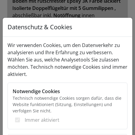
Boden mit rutschfester
Epoxy
3K Farbe lackiert
Isolierte
Doppelflügeltür mit
5 Gummilippen ,
abschließbar inkl.
Notöffnung
innen
Robuste
Sockelleiste
Datenschutz & Cookies
4 Teleskopkurbelstützen verstellbar
Innenbeleuchtung
Wir verwenden Cookies, um den Datenverkehr zu
P
roblemloses
und
einfaches
Beladen von
analysieren und Ihre Erfahrung zu verbessern.
Paletten,
da der Rahmen bündig mit dem Boden
Wählen Sie aus, welche Analysetools Sie zulassen
und den Seitenwänden abschließt!
möchten. Technisch notwendige Cookies sind immer
aktiviert.
KÜHLGERÄT
GOVI
Arktik
2000N - extra leistungsstark!
Notwendige Cookies
240 V mit digitaler Regelanlage und
Technisch notwendige Cookies sorgen dafür, dass die
automatischem Vereisungsschutz
Website funktioniert (Sitzung, Einstellungen) und
Temperaturbereich 0°C bis 10°C
verfolgen Sie nicht.
Immer aktiviert
Fahrgestell
Grundrahmen verschweißt, verschraubt,