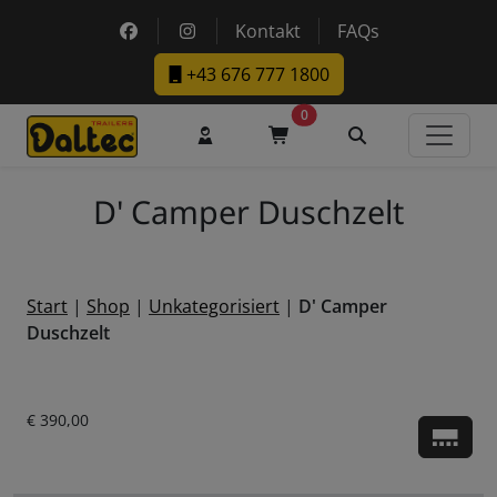
Skip to main content
https://www.facebook.com/DaltecAustria
https://www.instagram.com/daltec_t
Kontakt
FAQs
+43 676 777 1800
0
Benutzerkonto
Warenkorb
Suche
D' Camper Duschzelt
Start
|
Shop
|
Unkategorisiert
|
D' Camper
Duschzelt
Aktueller Preis ist: € 390,00.
€
390,00
Zu d