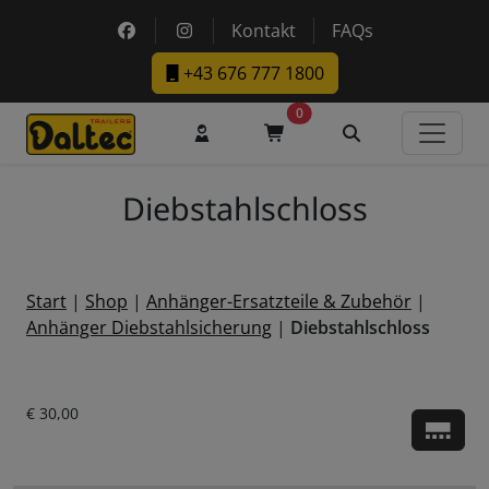
Skip to main content
https://www.facebook.com/DaltecAustria
https://www.instagram.com/daltec_t
Kontakt
FAQs
+43 676 777 1800
0
Benutzerkonto
Warenkorb
Suche
Diebstahlschloss
Start
|
Shop
|
Anhänger-Ersatzteile & Zubehör
|
Anhänger Diebstahlsicherung
|
Diebstahlschloss
Aktueller Preis ist: € 30,00.
€
30,00
Zu d