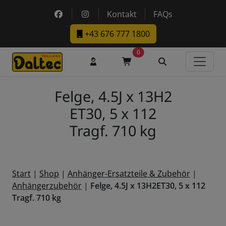
Skip to main content
https://www.facebook.com/DaltecAustria
https://www.instagram.com/daltec_t
Kontakt
FAQs
+43 676 777 1800
0
Benutzerkonto
Warenkorb
Suche
Felge, 4.5J x 13H2
ET30, 5 x 112
Tragf. 710 kg
Start
|
Shop
|
Anhänger-Ersatzteile & Zubehör
|
Anhängerzubehör
|
Felge, 4.5J x 13H2ET30, 5 x 112
Tragf. 710 kg