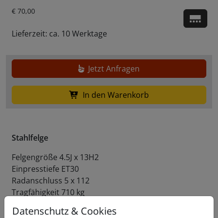
Aktueller Preis ist: € 70,00.
€
70,00
Zu d
Lieferzeit: ca. 10 Werktage
Jetzt Anfragen
In den Warenkorb
Stahlfelge
Felgengröße 4.5J x 13H2
Einpresstiefe ET30
Radanschluss 5 x 112
Tragfähigkeit 710 kg
Artikelnummer:
090002005
Datenschutz & Cookies