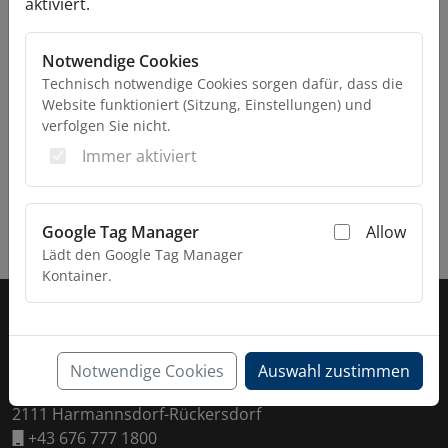
aktiviert.
Notwendige Cookies
Technisch notwendige Cookies sorgen dafür, dass die
Website funktioniert (Sitzung, Einstellungen) und
verfolgen Sie nicht.
Immer aktiviert
Google Tag Manager
Allow
Lädt den Google Tag Manager
Kontainer.
Fußzeile
KONTAKT
Daltec GmbH
Notwendige Cookies
Auswahl zustimmen
Esaromstraße 5
2111 Harmannsdorf-Rückersdorf
+43 676 777 1800