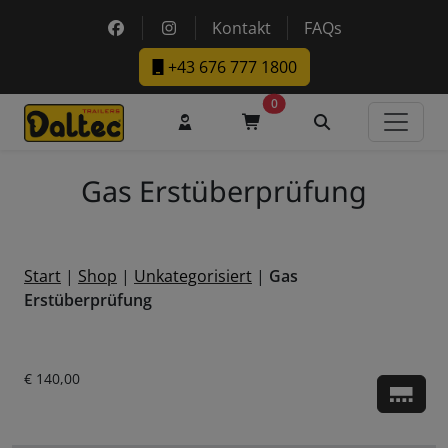
Skip to main content
https://www.facebook.com/DaltecAustria
https://www.instagram.com/daltec_t
Kontakt
FAQs
+43 676 777 1800
0
Benutzerkonto
Warenkorb
Suche
Gas Erstüberprüfung
Start
|
Shop
|
Unkategorisiert
|
Gas
Erstüberprüfung
Aktueller Preis ist: € 140,00.
€
140,00
Zu d