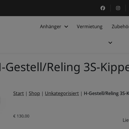
https://ww
htt
Anhänger
Vermietung
Zubehö
-Gestell/Reling 3S-Kipp
Start
|
Shop
|
Unkategorisiert
|
H-Gestell/Reling 3S-
odal für H-Gestell/Reling 3S-Kipper öffnen
Aktueller Preis ist: € 130,00.
€
130,00
Li