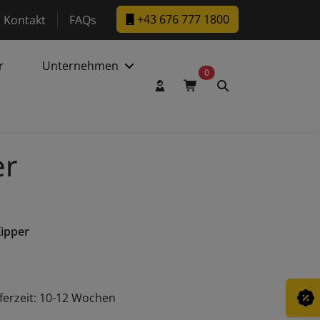
w.facebook.com/DaltecAustria
ps://www.instagram.com/daltec_trailers
+43 676 777 1800
Kontakt
FAQs
r
Unternehmen
0
Benutzerkonto
Warenkorb
Suche
er
Kipper
eferzeit: 10-12 Wochen