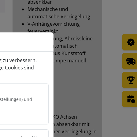
absenkbar
Mechanische und
automatische Verriegelung
V-Anhängevorrichtung
feuerverzinkt
er
Kugelkupplung, Abreissleine
Stützrad automatisch
Kotschutz aus Kunststoff
g zu verbessern.
Hydraulikpumpe manuell
ge Cookies sind
absenkbar
Boden
ALU Boden
.
nstellungen) und
Achsen
e
KNOTT/AL-KO Achsen
en
Hydraulisch absenkbar mit
mechanischer Verriegelung in