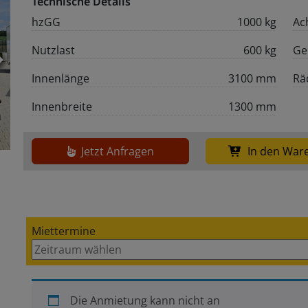
Technische Details
hzGG
1000 kg
Ac
Nutzlast
600 kg
Ge
Weiter
Innenlänge
3100 mm
Rä
Innenbreite
1300 mm
Jetzt Anfragen
In den War
Miettermine
Die Anmietung kann nicht an