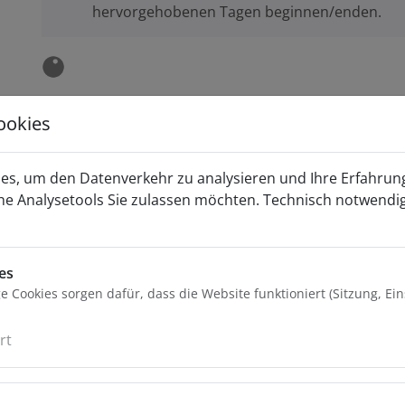
hervorgehobenen Tagen beginnen/enden.
Daltec’s benutzerfreundlicher und moderner Anhäng
ookies
mit Absenksystem. Das Heckteil der Ladefläche sinkt
durch eine manuelle Hydraulikpumpe zu Boden, um
das Be- und Entladen zu vereinfachen.
es, um den Datenverkehr zu analysieren und Ihre Erfahrun
he Analysetools Sie zulassen möchten. Technisch notwendi
Beschreibung
Der Absenkanhänger von Daltec bietet das Maximum
an Komfort beim Be- und Entladen von Fahrzeugen,
es
Motorräder, Geräten, Maschinen oder ganze Paletten
 Cookies sorgen dafür, dass die Website funktioniert (Sitzung, Ei
Durch die manuelle oder elektrische Hydraulikpump
senkt sich die Ladefläche auf den Boden und das
rt
Beladen wird zum Kinderspiel. Ladehilfen oder Ramp
werden somit nicht mehr benötigt. Die automatische
Verriegelung in Fahrposition und die seitlichen Räder