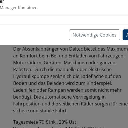
er
sorgen für eine sichere und stabile Fahrt.
 Manager Kontainer.
Vermietung
Zur Vermietung kommt
Modelle „B“
(siehe Reiter
Notwendige Cookies
Basismodell)
Der Absenkanhänger von Daltec bietet das Maximum
an Komfort beim Be- und Entladen von Fahrzeugen,
Motorrädern, Geräten, Maschinen oder ganzen
Paletten. Durch die manuelle oder elektrische
Hydraulikpumpe senkt sich die Ladefläche auf den
Boden und das Beladen wird zum Kinderspiel.
Ladehilfen oder Rampen werden somit nicht mehr
benötigt. Die automatische Verriegelung in
Fahrposition und die seitlichen Räder sorgen für eine
sichere und stabile Fahrt.
Tagesmiete 70 € inkl. 20% Ust