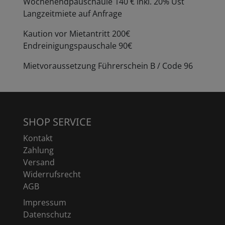
Wochenendpauschaule 140 € inkl. 20% Ust
Langzeitmiete auf Anfrage
Kaution vor Mietantritt 200€
Endreinigungspauschale 90€
Mietvoraussetzung Führerschein B / Code 96
SHOP SERVICE
Kontakt
Zahlung
Versand
Widerrufsrecht
AGB
Impressum
Datenschutz