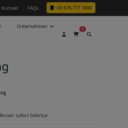
w.facebook.com/DaltecAustria
ps://www.instagram.com/daltec_trailers
+43 676 777 1800
Kontakt
FAQs
r
Unternehmen
0
Benutzerkonto
Warenkorb
Suche
ng
ung
ferzeit: sofort lieferbar