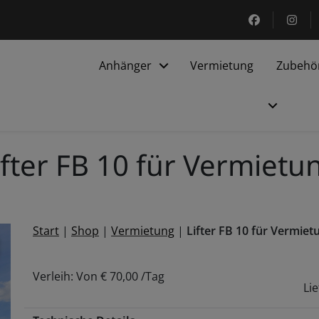
https://ww
htt
Anhänger
Vermietung
Zubehö
ifter FB 10 für Vermietu
Start
|
Shop
|
Vermietung
|
Lifter FB 10 für Vermiet
odal für Lifter FB 10 für Vermietung öffnen
Verleih: Von
€
70,00
/Tag
Lie