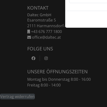
KONTAKT
Daltec GmbH
Esaromstraße 5
2111 Harmannsdorf-Rückersdorf
+43 676 777 1800
office@daltec.at
FOLGE UNS
https://www.facebook.com/DaltecAustr
https://www.instagram.com/dalte
UNSERE ÖFFNUNGSZEITEN
Montag bis Donnerstag 8:00 - 16:00
Freitag 8:00 - 14:00
Vertrag widerrufen