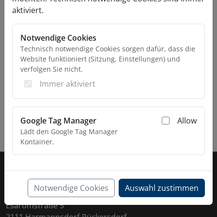
Zurück
Weiter
aktiviert.
Notwendige Cookies
Technisch notwendige Cookies sorgen dafür, dass die
Website funktioniert (Sitzung, Einstellungen) und
verfolgen Sie nicht.
Immer aktiviert
Google Tag Manager
Allow
Lädt den Google Tag Manager
Kontainer.
Fußzeile
KONTAKT
Notwendige Cookies
Auswahl zustimmen
Daltec GmbH
Esaromstraße 5