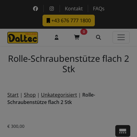
Skip to main content
https://www.facebook.com/DaltecAustria
https://www.instagram.com/daltec_t
Kontakt
FAQs
+43 676 777 1800
0
Benutzerkonto
Warenkorb
Suche
Rolle-Schraubenstütze flach 2
Stk
Start
|
Shop
|
Unkategorisiert
|
Rolle-
Schraubenstütze flach 2 Stk
Aktueller Preis ist: € 300,00.
€
300,00
Zu d