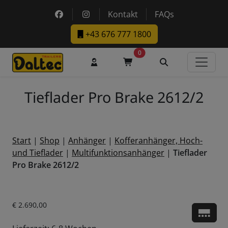
Skip to main content
https://www.facebook.com/DaltecAustria
https://www.instagram.com/daltec_t
Kontakt
FAQs
+43 676 777 1800
0
Benutzerkonto
Warenkorb
Suche
Tieflader Pro Brake 2612/2
Start
|
Shop
|
Anhänger
|
Kofferanhänger, Hoch-
und Tieflader
|
Multi­funktions­anhänger
|
Tieflader
Pro Brake 2612/2
Aktueller Preis ist: € 2.690,00.
€
2.690,00
Zu d