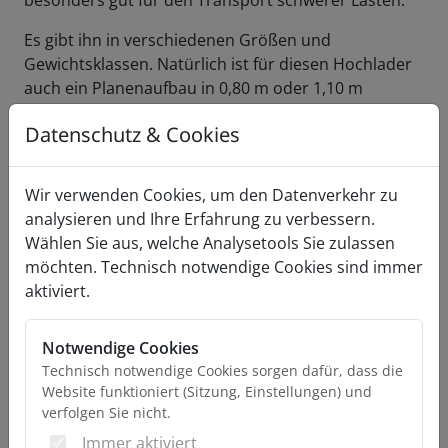
besonders gut für den Transport schwerer Lasten.
Es gibt ihn in verschiedenen Größen und
Gewichtsklassen. Natürlich ist für diesen Hochlader
auch ein Planenaufbau in 0,80 m oder 1,10 m
erhältlich.
Datenschutz & Cookies
Ausstattung Basismodell
Wir verwenden Cookies, um den Datenverkehr zu
AUFBAU
analysieren und Ihre Erfahrung zu verbessern.
massive Stahlbordwände (H:400 mm) Stirn- und
Wählen Sie aus, welche Analysetools Sie zulassen
Heckseite abklapp- und abnehmbar
möchten. Technisch notwendige Cookies sind immer
Siebdruckplattenboden
aktiviert.
4 Zurrösen
FAHRGESTELL
Notwendige Cookies
Stahlrahmen feuerverzinkt, geschraubt
Technisch notwendige Cookies sorgen dafür, dass die
V-Anhängevorrichtung feuerverzinkt
Website funktioniert (Sitzung, Einstellungen) und
Kugelkupplung
verfolgen Sie nicht.
Abreißleine
Immer aktiviert