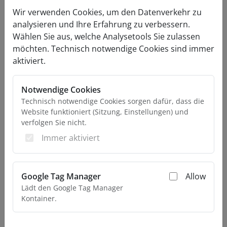
federentlastet
Wir verwenden Cookies, um den Datenverkehr zu
Servicetür vorne rechts
analysieren und Ihre Erfahrung zu verbessern.
zusätzliche Lüftungsschieber in den
Wählen Sie aus, welche Analysetools Sie zulassen
Aluprofilen
möchten. Technisch notwendige Cookies sind immer
Bindestange an der Stirnwand
aktiviert.
hintere Plane selbstaufrollend
blaues Planendach inkl. Lüftung und
Spriegel
Notwendige Cookies
Technisch notwendige Cookies sorgen dafür, dass die
Boden
Website funktioniert (Sitzung, Einstellungen) und
verfolgen Sie nicht.
Aluminium-Stegprofil, rutschfest
Immer aktiviert
Achsen
KNOTT/AL-KO Achsen
Google Tag Manager
Allow
Handbremse
Lädt den Google Tag Manager
Rückfahrautomatik
Kontainer.
Beleuchtung