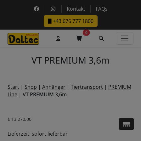
Skip to main content
https://www.facebook.com/DaltecAustria
https://www.instagram.com/daltec_t
Kontakt
FAQs
+43 676 777 1800
0
Benutzerkonto
Warenkorb
Suche
VT PREMIUM 3,6m
Start
|
Shop
|
Anhänger
|
Tiertransport
|
PREMIUM
Line
|
VT PREMIUM 3,6m
Aktueller Preis ist: € 13.270,00.
€
13.270,00
Zu d
Lieferzeit: sofort lieferbar