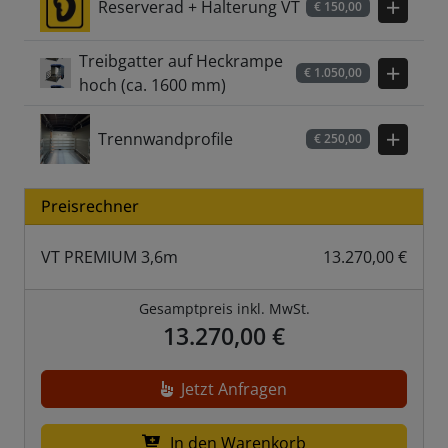
Reserverad + Halterung VT
Hinzuf
€
150,00
Treibgatter auf Heckrampe
Hinzuf
€
1.050,00
hoch (ca. 1600 mm)
Trennwandprofile
Hinzuf
€
250,00
Preisrechner
VT PREMIUM 3,6m
13.270,00 €
Gesamptpreis inkl. MwSt.
13.270,00 €
Jetzt Anfragen
In den Warenkorb