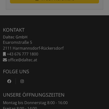
Fußzeile
KONTAKT
Daltec GmbH
Esaromstraße 5
2111 Harmannsdorf-Rückersdorf
+43 676 777 1800
office@daltec.at
FOLGE UNS
https://www.facebook.com/DaltecAustria
https://www.instagram.com/daltec_trailers
UNSERE ÖFFNUNGSZEITEN
Montag bis Donnerstag 8:00 - 16:00
Freitag 8:00 - 14:00