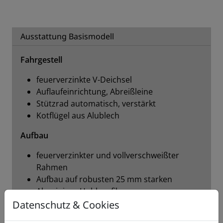
Ausstattung Basismodell
Fahrgestell
feuerverzinkte V-Deichsel
Auflaufeinrichtung, Abreißleine
Stützrad automatisch, verstärkt
Kotflügel aus Alublech
Aufbau
feuerverzinkter und vollverschweißter
Rahmen
Aufbau auf robusten 25 mm starken
Aluminium-Hohlprofilen
seitliche Laderampe, vorne federentlastet
Datenschutz & Cookies
Kombitüre und Laderampe hinten,