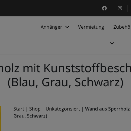
https://ww
htt
Anhänger
Vermietung
Zubehö
olz mit Kunststoffbesch
(Blau, Grau, Schwarz)
Start
|
Shop
|
Unkategorisiert
|
Wand aus Sperrholz 
Mo
Grau, Schwarz)