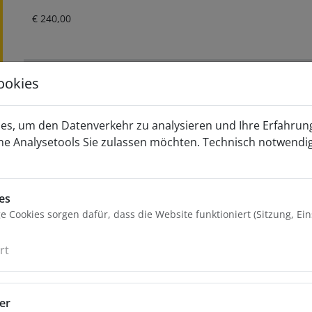
Aktueller Preis ist: € 240,00.
€
240,00
Jetzt Anfragen
In den War
ookies
Weiter
es, um den Datenverkehr zu analysieren und Ihre Erfahrun
he Analysetools Sie zulassen möchten. Technisch notwendi
es
 Cookies sorgen dafür, dass die Website funktioniert (Sitzung, Ei
rt
er