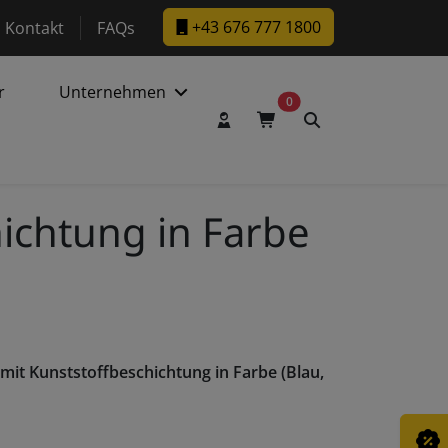
w.facebook.com/DaltecAustria
ps://www.instagram.com/daltec_trailers
+43 676 777 1800
Kontakt
FAQs
r
Unternehmen
0
Benutzerkonto
Warenkorb
Suche
ichtung in Farbe
mit Kunststoffbeschichtung in Farbe (Blau,
dal für Wand aus Sperrholz mit Kunststoffbeschichtung in Farbe (Blau, Grau, Schwarz) öffnen