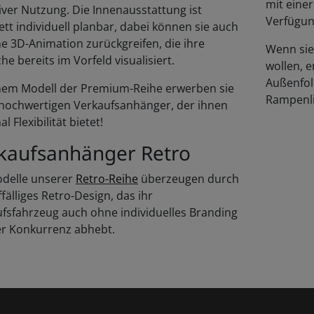
mit einer
iver Nutzung. Die Innenausstattung ist
Verfügun
tt individuell planbar, dabei können sie auch
ne 3D-Animation zurückgreifen, die ihre
Wenn sie 
e bereits im Vorfeld visualisiert.
wollen, e
Außenfoli
nem Modell der Premium-Reihe erwerben sie
Rampenli
hochwertigen Verkaufsanhänger, der ihnen
 Flexibilität bietet!
kaufs­anhänger Retro
odelle unserer
Retro-Reihe
überzeugen durch
ffälliges Retro-Design, das ihr
fsfahrzeug auch ohne individuelles Branding
er Konkurrenz abhebt.