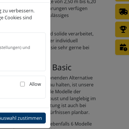
, die bei der Innenlänge von 2,50 m bis 6,20
ren. Die längeren Ausführungen verfügen
g zu verbessern.
r ein höheres höchst zulässiges
ge Cookies sind
wicht.
aufsanhänger Retro sind solide verarbeitet,
ausstattung ist auch hier individuell
Dabei unterstützen wir sie sehr gerne bei
nstellungen) und
ufs­anhänger Basic
 nach einer budgetschonenden Alternative
Allow
obiles Business Ausschau halten, ist unsere
e
das Richtige für sie. Alle Modelle der
anhänger Basic sind robust und langlebig im
, und die Innenausstattung ist auch bei
odellen nach ihren Bedürfnissen planbar.
Auswahl zustimmen
asic-Linie stehen ihnen ebenfalls 6 Modelle