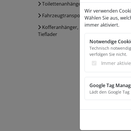
Sortim
Toilettenanhänger
Unter
Wir verwenden Cooki
Linie 
Fahrzeugtransport
Wählen Sie aus, welc
unser
immer aktiviert.
Kofferanhänger, Hoch- und
Bei al
Tieflader
unters
Notwendige Cooki
der In
Technisch notwendige
Gesam
verfolgen Sie nicht.
Ver
Immer aktivie
Unse
Verkau
Google Tag Manag
zwisch
Lädt den Google Tag
zweiac
das kl
Zugfah
Der Au
hochwe