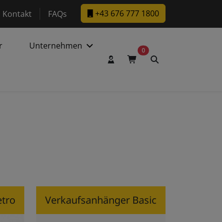
w.facebook.com/DaltecAustria
ps://www.instagram.com/daltec_trailers
+43 676 777 1800
Kontakt
FAQs
r
Unternehmen
0
Benutzerkonto
Warenkorb
Suche
etro
Verkaufs­anhänger Basic
Zu den Produkten