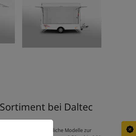
Sortiment bei Daltec
hen ihnen 6 unterschiedliche Modelle zur