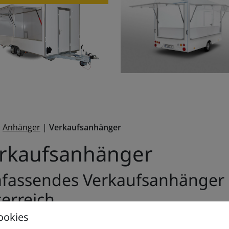
n Produkten
|
Anhänger
|
Verkaufsanhänger
rkaufs­anhänger
assendes Verkaufs­anhänger 
erreich
ookies
ltec Österreich finden sie ein umfassendes
Hier ste