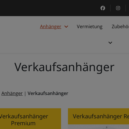
https://ww
htt
Anhänger
Vermietung
Zubehö
Verkaufs­anhänger
|
Anhänger
|
Verkaufsanhänger
Verkaufs­anhänger
Verkaufs­anhänger R
Premium
Zu den Produkten