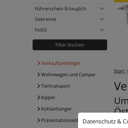
Zu de
Führerschein B-tauglich
Gebremst
hzGG
Filter löschen
Verkaufsanhänger
Start
Wohnwagen und Camper
Ve
Tiertransport
Umf
Kipper
Öst
Kühlanhänger
Präsentations­anhänger
Datenschutz & C
Bei Da