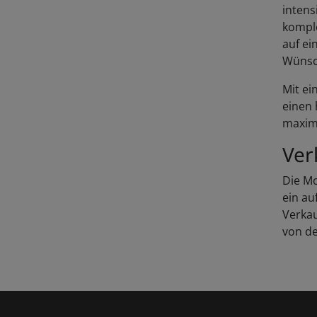
intens
komple
auf ei
Wünsch
Mit ei
einen 
maximal
Ver
Die M
ein au
Verkau
von d